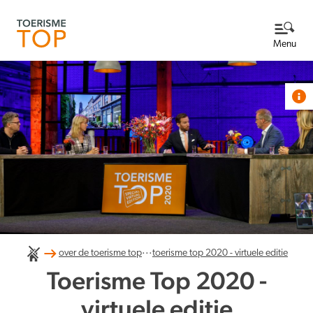
Menu
Praktische info
Programma
Bekijk het programma
Side-event
Sessies en sprekers
Over de Toerisme Top
...
over de toerisme top
toerisme top 2020 - virtuele editie
Contact
Toerisme Top 2020 -
virtuele editie